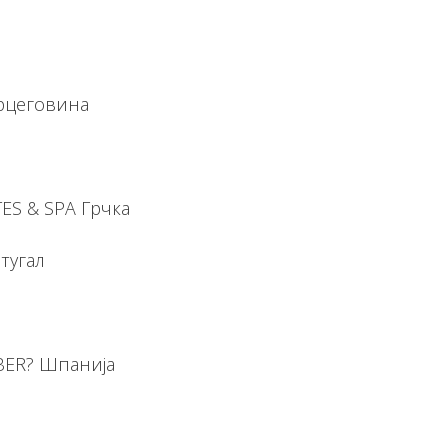
рцеговина
ES & SPA Грчка
тугал
BER? Шпанија