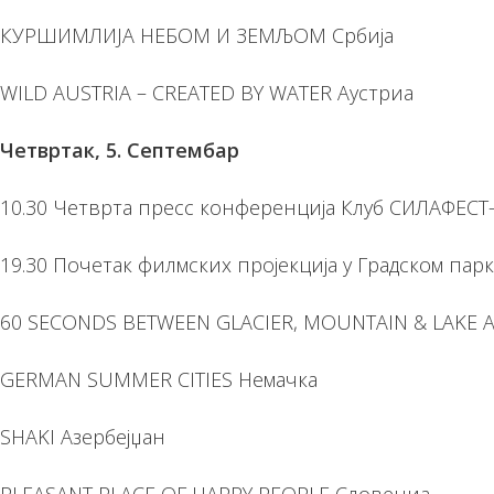
КУРШИМЛИЈА НЕБОМ И ЗЕМЉОМ Србија
WILD AUSTRIA – CREATED BY WATER Аустриа
Четвртак, 5. Септембар
10.30 Четврта пресс конференција Клуб СИЛАФЕСТ-
19.30 Почетак филмских пројекција у Градском парк
60 SECONDS BETWEEN GLACIER, MOUNTAIN & LAKE А
GERMAN SUMMER CITIES Немачка
SHAKI Азербејџан
PLEASANT PLACE OF HAPPY PEOPLE Словениа