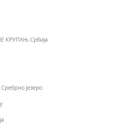
Е КРУПАЊ Србија
 Сребрно језеро
у
ја