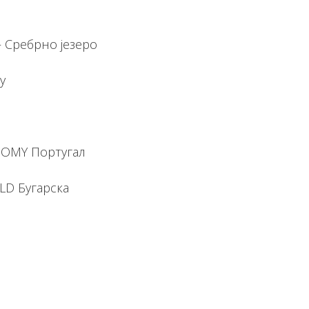
– Сребрно језеро
у
OMY Португал
LD Бугарска