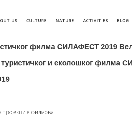
OUT US
CULTURE
NATURE
ACTIVITIES
BLOG
ристичког филма СИЛАФЕСТ 2019 Ве
 туристичког и еколошког филма 
019
е пројекције филмова