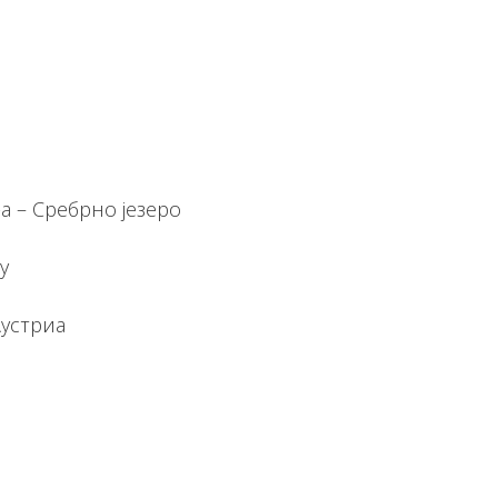
а – Сребрно језеро
у
устриа