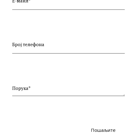
Е-маил*
Број телефона
Порука*
Пошаљите