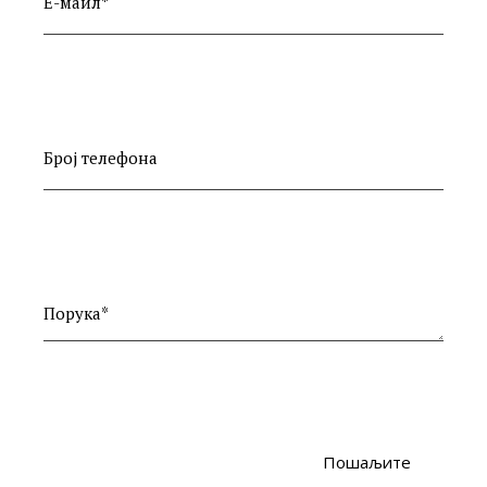
Е-маил*
Број телефона
Порука*
Пошаљите