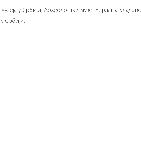
музеја у Србији, Археолошки музеј Ђердапа Кладово 
у Србији.