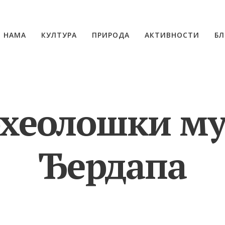
О НАМА
КУЛТУРА
ПРИРОДА
АКТИВНОСТИ
БЛ
хеолошки му
Ђердапа