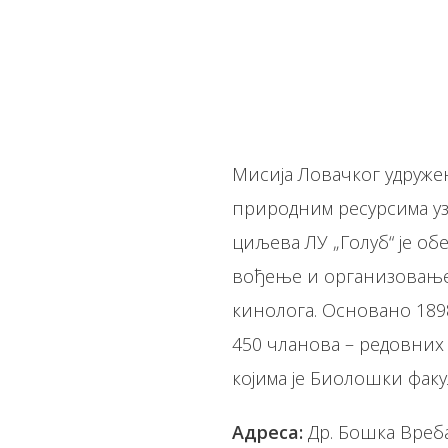
Мисија Ловачког удружења 
природним ресурсима уз
циљева ЛУ „Голуб“ је об
вођење и организовање 
кинолога. Основано 1898.
450 чланова – редовних 
којима је Биолошки факу
Адреса:
Др. Бошка Вреба