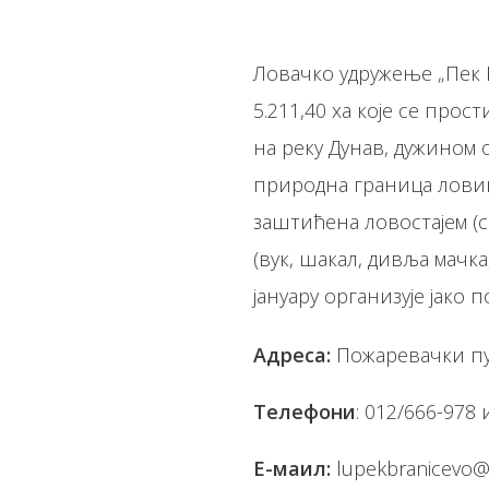
Ловачко удружење „Пек 
5.211,40 ха које се простире на делу територије општине Голубац. На севороистоку ловиште излази
на реку Дунав, дужином од око
природна граница ловишта дуж златоносн
заштићена ловостајем (с
(вук, шакал, дивља мачк
јануару
Адреса:
Пожаревачки пу
Телефони
: 012/666-978 
Е-маил:
lupekbranicevo@