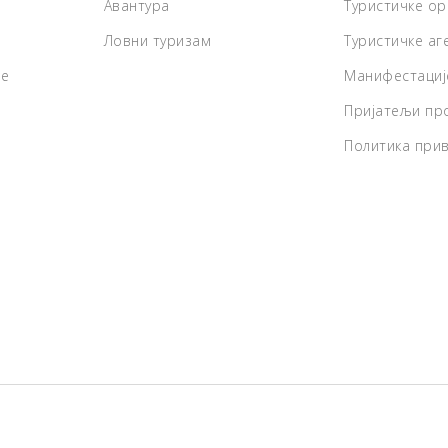
Авантура
Туристичке ор
Ловни туризам
Туристичке аг
де
Манифестациј
Пријатељи про
Политика при