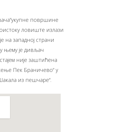
овача“укупне површине
страни
остајем није заштићена
ужење Пек Браничево“ у
в на Шакала из пешчаре“.