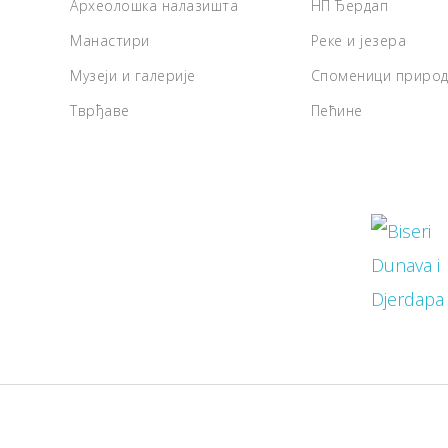
Археолошка налазишта
НП Ђердап
Манастири
Реке и језера
Музеји и галерије
Споменици приро
Тврђаве
Пећине