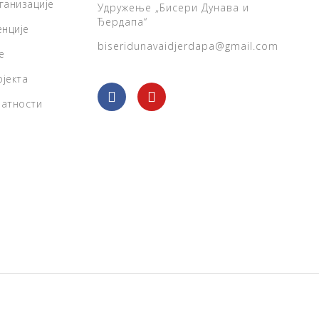
ганизације
Удружење „Бисери Дунава и
Ђердапа“
енције
biseridunavaidjerdapa@gmail.com
е
јекта
ватности