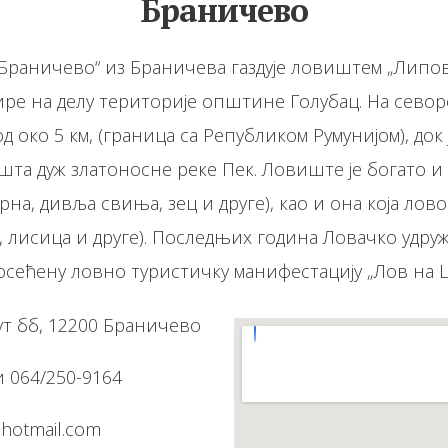
Браничево
Браничево“ из Браничева газдује ловиштем „Лип
 5 км, (граница са Републиком Румунијом), док је на западној 
е реке Пек. Ловиште је богато и у њему је дивљач
рна, дивља свиња, зец и друге), као и она која лов
а, лисица и друге). Последњих година Ловачко удр
 организује јако посећену ловно туристичку манифестацију „Ло
т бб, 12200 Браничево
и 064/250-9164
hotmail.com