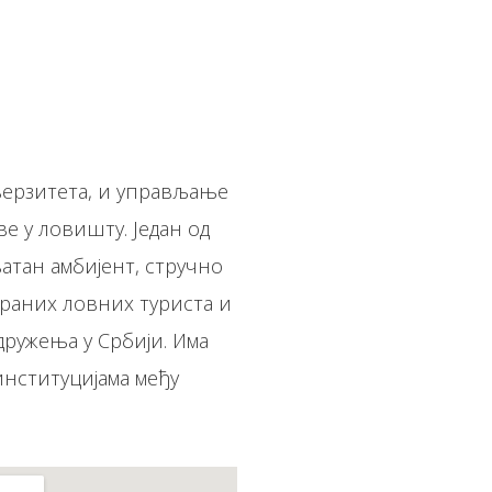
, и управљање
 у ловишту. Један од
атан амбијент, стручно
траних ловних туриста и
удружења у Србији. Има
институцијама међу