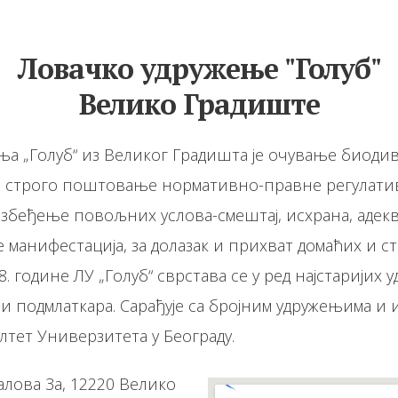
Ловачко удружење "Голуб"
Велико Градиште
„Голуб“ из Великог Градишта је очување биодиверзитета
 строго поштовање нормативно-правне регулативе
езбеђење повољних услова-смештај, исхрана, адекв
манифестација, за долазак и прихват домаћих и с
 године ЛУ „Голуб“ сврстава се у ред најстаријих 
и подмлаткара. Сарађује са бројним удружењима и 
лтет Универзитета у Београду.
лова 3а, 12220 Велико