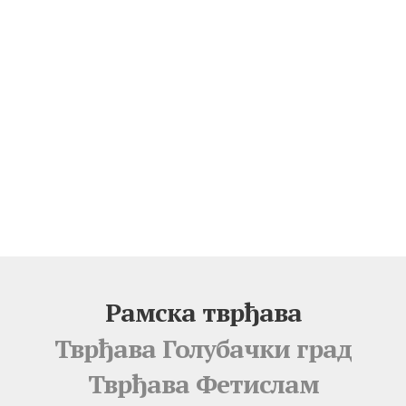
Рамска тврђава
Тврђава Голубачки град
Тврђава Фетислам