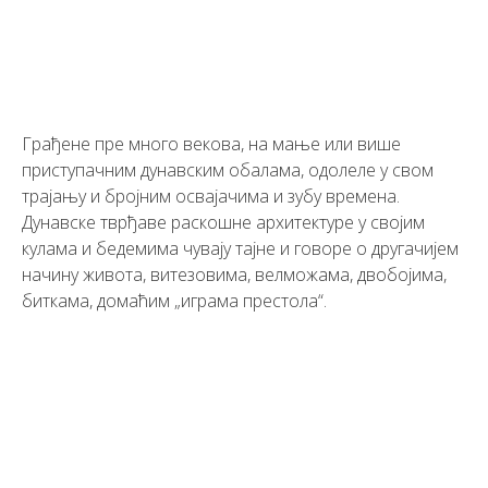
Грађене пре много векова, на мање или више
приступачним дунавским обалама, одолеле у свом
трајању и бројним освајачима и зубу времена.
Дунавске тврђаве раскошне архитектуре у својим
кулама и бедемима чувају тајне и говоре о другачијем
начину живота, витезовима, велможама, двобојима,
биткама, домаћим „играма престола“.