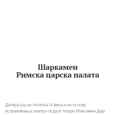
Шаркамен
Римска царска палата
Датира још из почетка IV века и на основу
истраживања сматра се да је тетрах Максимин Даја