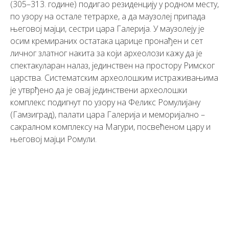
(305–313. године) подигао резиденцију у родном месту,
по узору на остале тетрархе, а да маузолеј припада
његовој мајци, сестри цара Галерија. У маузолеју је
осим кремираних остатака царице пронађен и сет
личног златног накита за који археолози кажу да је
спектакуларан налаз, јединствен на простору Римског
царства. Систематским археолошким истраживањима
је утврђено да је овај јединствени археолошки
комплекс подигнут по узору на Феликс Ромулијану
(Гамзиград), палати цара Галерија и меморијално –
сакралном комплексу на Магури, посвећеном цару и
његовој мајци Ромули.