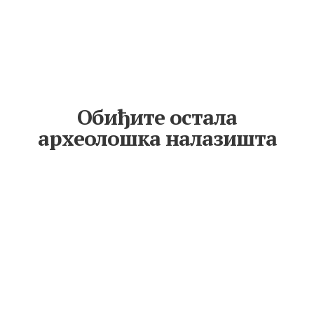
Обиђите остала
археолошка налазишта