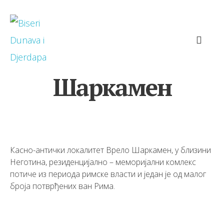
Шаркамен
Касно-антички локалитет Врело Шаркамен, у близини
Неготина, резиденцијално – меморијални комлекс
потиче из периода римске власти и један је од малог
броја потврђених ван Рима.