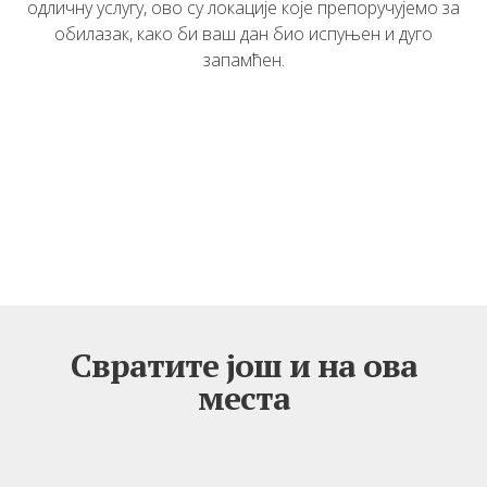
одличну услугу, ово су локације које препоручујемо за
обилазак, како би ваш дан био испуњен и дуго
запамћен.
Свратите још и на ова
места