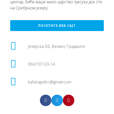
центар, биће ваше мало царство луксуза док сте
на Сребрном језеру.
ПОСЕТИТЕ ВЕБ САЈТ
Језерска бб, Велико Градиште
060/707-03-14
kafanajedro@gmail.com