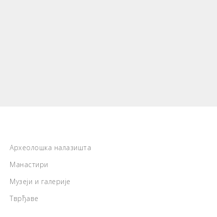
Археолошка налазишта
Манастири
Музеји и галерије
Тврђаве