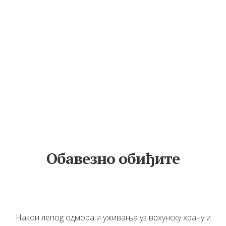
Обавезно обиђите
Након лепоg одмора и уживања уз врхунску храну и