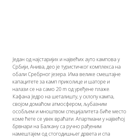
Један од најстаријих и највећих ауто кампова у
Србији, Анива, део је туристичког комплекса на
обали Сребрног језера. Има велике смештајне
капацитете за камп приколице и шаторе и
налази се на само 20 m од уређене плаже.
Кафана Једро на шеталишту, у склопу кампа,
својом домаћом атмосфером, љубазним
особљем и мноштвом специјалитета биће место
коме ћете се увек враћати. Апартмани у највећој
брвнари на Балкану са ручно рађеним
намештајем од стогодишњег дрвета и спа