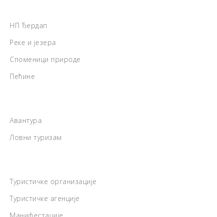
НП Ђердап
Реке и језера
Споменици природе
Пећине
Авантура
Ловни туризам
Туристичке организације
Туристичке агенције
Манифестације