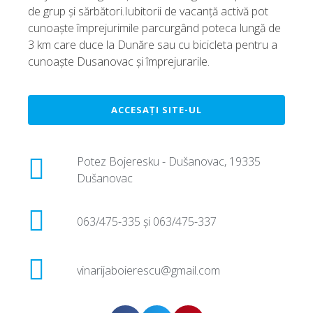
de grup și sărbători.Iubitorii de vacanță activă pot
cunoaște împrejurimile parcurgând poteca lungă de
3 km care duce la Dunăre sau cu bicicleta pentru a
cunoaște Dusanovac și împrejurarile.
ACCESAȚI SITE-UL
Potez Bojeresku - Dušanovac, 19335
Dušanovac
063/475-335 și 063/475-337
vinarijaboierescu@gmail.com