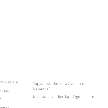
ганизације
Удружење „Бисери Дунава и
Ђердапа“
енције
biseridunavaidjerdapa@gmail.com
е
јекта