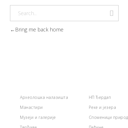
Bring me back home
Археолошка налазишта
НП Ђердап
Манастири
Реке и језера
Музеји и галерије
Споменици приро
Тврђаве
Пећине