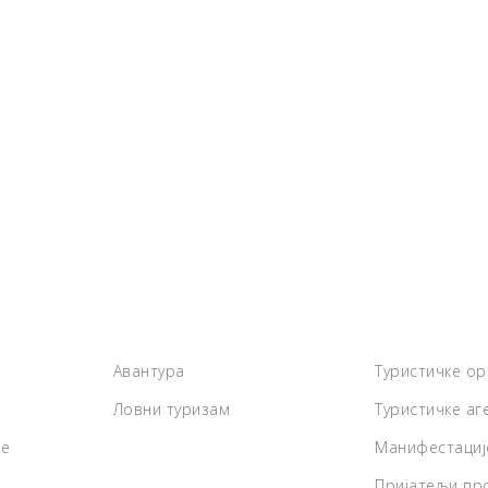
Авантура
Туристичке ор
Ловни туризам
Туристичке аг
де
Манифестациј
Пријатељи про